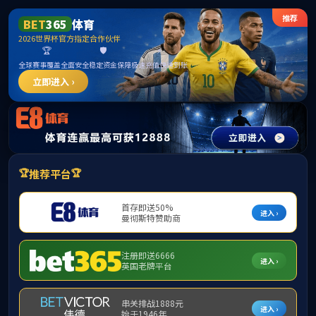
best365(中国区)官方网站-
OfficialWebsite
当前位置:
首页
>>
学生发展
>>
众创中心(SEIC)
众创中心(SEIC)
上页
1
下页