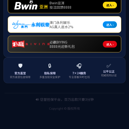
何映敏代表调研组对感北村的热情接待表
示感谢。她表示，感北村依托乡村振兴有利政
策，在第一产业方面持续发力，已取得了显著
的发展成效。未来，期待在党建引领自贸港建
设的利好形势下，通过支部共建，开展融合党
建引领文化建设，进一步提升乡村人居环境整