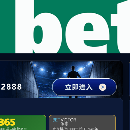
5(中国区)官方网站-Official
教育教学
学术研究
党建风采
学院动态
新程 ——中国香港西北区扶轮社一行