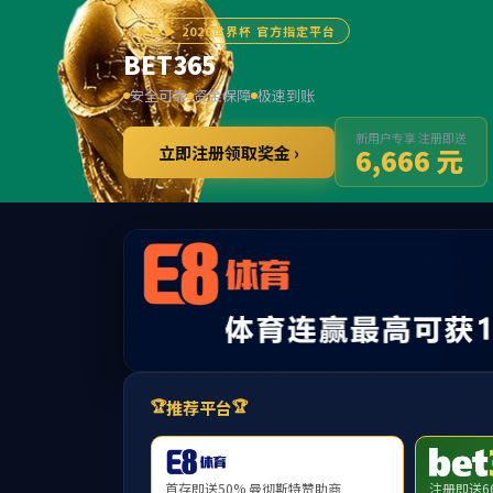
best36
首页
关于我们
招生信息
当前位置:
首页
>>
学院动态
>>
新闻
>> 正文
琼港协同聚合力 交流共促启
观澜湖校区
日期：
2026年04月26日 09:12
点击：
0