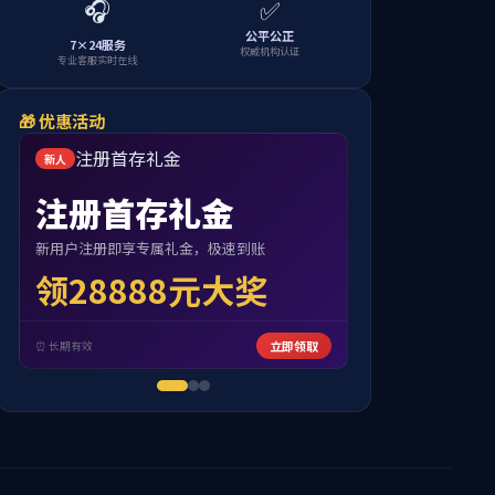
人，在中国香港西北区扶轮社社长李保康、观澜
est365足球官网党委常委、组织部部长杨志
管委会唐仕盈，今朝书院邓睿雯等陪同参观，热情
5足球官网积极探索教育对外开放新路径，与美
国际化人才培养模式。学院作为海南自贸港重要国
情况。考察中，校区管委会唐仕盈介绍了观澜
绍复合型人才培养的实践成效。今朝书院邓睿
手深化合作的美好祝愿。